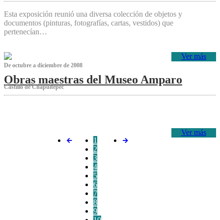
Esta exposición reunió una diversa colección de objetos y
documentos (pinturas, fotografías, cartas, vestidos) que
pertenecían…
Ver más
De octubre a diciembre de 2008
Obras maestras del Museo Amparo
Castillo de Chapultepec
‌
Ver más
1
2
3
4
5
6
7
8
9
10