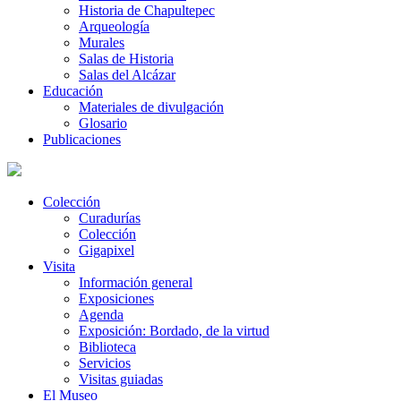
Historia de Chapultepec
Arqueología
Murales
Salas de Historia
Salas del Alcázar
Educación
Materiales de divulgación
Glosario
Publicaciones
Colección
Curadurías
Colección
Gigapixel
Visita
Información general
Exposiciones
Agenda
Exposición: Bordado, de la virtud
Biblioteca
Servicios
Visitas guiadas
El Museo