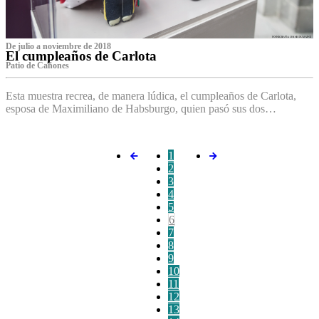
De julio a noviembre de 2018
El cumpleaños de Carlota
Patio de Cañones
Esta muestra recrea, de manera lúdica, el cumpleaños de Carlota,
esposa de Maximiliano de Habsburgo, quien pasó sus dos…
1
2
3
4
5
6
7
8
9
10
11
12
13