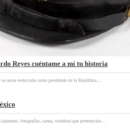
ardo Reyes cuéntame a mí tu historia
e su sexta reelección como presidente de la República…
éxico
(pinturas, fotografías, cartas, vestidos) que pertenecían…