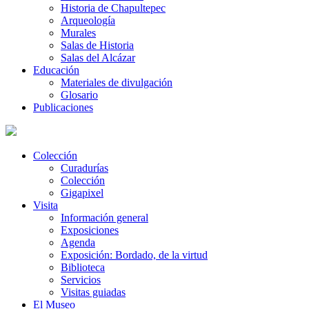
Historia de Chapultepec
Arqueología
Murales
Salas de Historia
Salas del Alcázar
Educación
Materiales de divulgación
Glosario
Publicaciones
Colección
Curadurías
Colección
Gigapixel
Visita
Información general
Exposiciones
Agenda
Exposición: Bordado, de la virtud
Biblioteca
Servicios
Visitas guiadas
El Museo