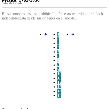
México, 1765-1836
Salas de historia
En sus nueve salas, esta exhibición ofrece un recorrido por la lucha
independentista desde sus orígenes en el año de…
1
2
3
4
5
6
7
8
9
10
11
12
13
14
15