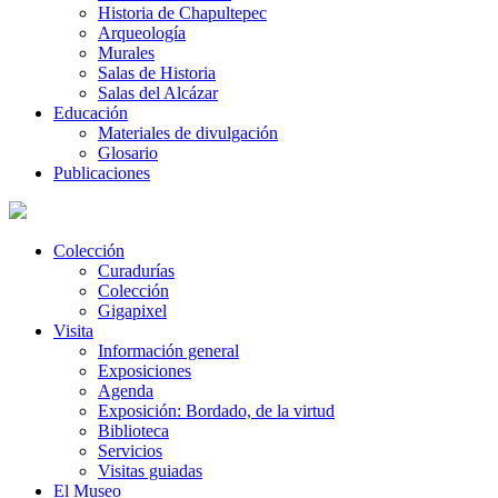
Historia de Chapultepec
Arqueología
Murales
Salas de Historia
Salas del Alcázar
Educación
Materiales de divulgación
Glosario
Publicaciones
Colección
Curadurías
Colección
Gigapixel
Visita
Información general
Exposiciones
Agenda
Exposición: Bordado, de la virtud
Biblioteca
Servicios
Visitas guiadas
El Museo