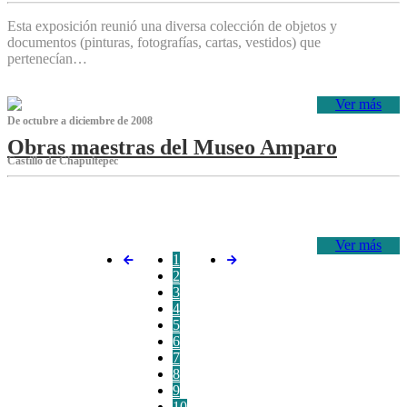
Esta exposición reunió una diversa colección de objetos y
documentos (pinturas, fotografías, cartas, vestidos) que
pertenecían…
Ver más
De octubre a diciembre de 2008
Obras maestras del Museo Amparo
Castillo de Chapultepec
‌
Ver más
1
2
3
4
5
6
7
8
9
10