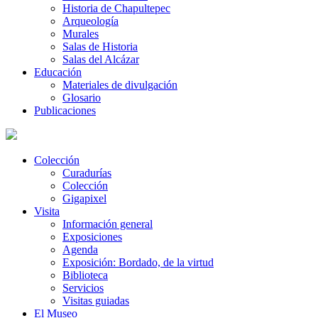
Historia de Chapultepec
Arqueología
Murales
Salas de Historia
Salas del Alcázar
Educación
Materiales de divulgación
Glosario
Publicaciones
Colección
Curadurías
Colección
Gigapixel
Visita
Información general
Exposiciones
Agenda
Exposición: Bordado, de la virtud
Biblioteca
Servicios
Visitas guiadas
El Museo