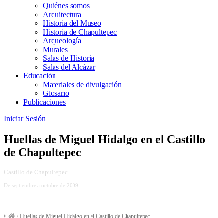
Quiénes somos
Arquitectura
Historia del Museo
Historia de Chapultepec
Arqueología
Murales
Salas de Historia
Salas del Alcázar
Educación
Materiales de divulgación
Glosario
Publicaciones
Iniciar Sesión
Huellas de Miguel Hidalgo en el Castillo
de Chapultepec
Castillo de Chapultepec
De septiembre a octubre de 2009
/
Huellas de Miguel Hidalgo en el Castillo de Chapultepec