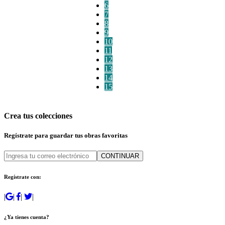
6
7
8
9
10
11
12
13
14
15
Crea tus colecciones
Regístrate para guardar tus obras favoritas
CONTINUAR
Regístrate con:
|
|
|
|
¿Ya tienes cuenta?