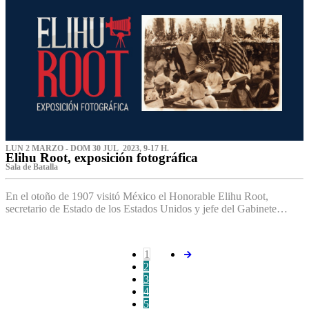
LUN 2 MARZO - DOM 30 JUL 2023, 9-17 H.
Elihu Root, exposición fotográfica
Sala de Batalla
En el otoño de 1907 visitó México el Honorable Elihu Root,
secretario de Estado de los Estados Unidos y jefe del Gabinete…
1
2
3
4
5