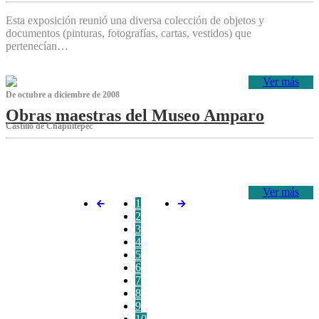
Esta exposición reunió una diversa colección de objetos y
documentos (pinturas, fotografías, cartas, vestidos) que
pertenecían…
Ver más
De octubre a diciembre de 2008
Obras maestras del Museo Amparo
Castillo de Chapultepec
‌
Ver más
1
2
3
4
5
6
7
8
9
10