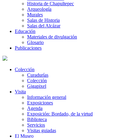
Historia de Chapultepec
Arqueología
Murales
Salas de Historia
Salas del Alcázar
Educación
Materiales de divulgación
Glosario
Publicaciones
Colección
Curadurías
Colección
Gigapixel
Visita
Información general
Exposiciones
Agenda
Exposición: Bordado, de la virtud
Biblioteca
Servicios
Visitas guiadas
El Museo