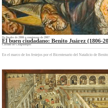
De finales de 2006 a comienzos de 2007
El buen ciudadano: Benito Juárez (1806-2
Castillo de Chapultepec
En el marco de los festejos por el Bicentenario del Natalicio de Beni