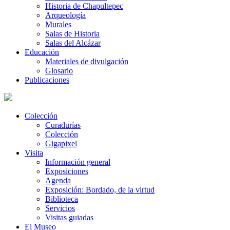
Historia de Chapultepec
Arqueología
Murales
Salas de Historia
Salas del Alcázar
Educación
Materiales de divulgación
Glosario
Publicaciones
Colección
Curadurías
Colección
Gigapixel
Visita
Información general
Exposiciones
Agenda
Exposición: Bordado, de la virtud
Biblioteca
Servicios
Visitas guiadas
El Museo