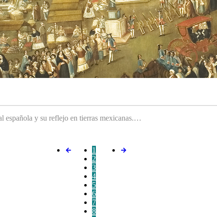
ral española y su reflejo en tierras mexicanas.…
1
2
3
4
5
6
7
8