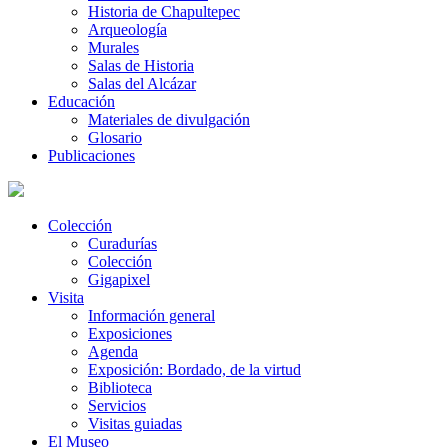
Historia de Chapultepec
Arqueología
Murales
Salas de Historia
Salas del Alcázar
Educación
Materiales de divulgación
Glosario
Publicaciones
Colección
Curadurías
Colección
Gigapixel
Visita
Información general
Exposiciones
Agenda
Exposición: Bordado, de la virtud
Biblioteca
Servicios
Visitas guiadas
El Museo