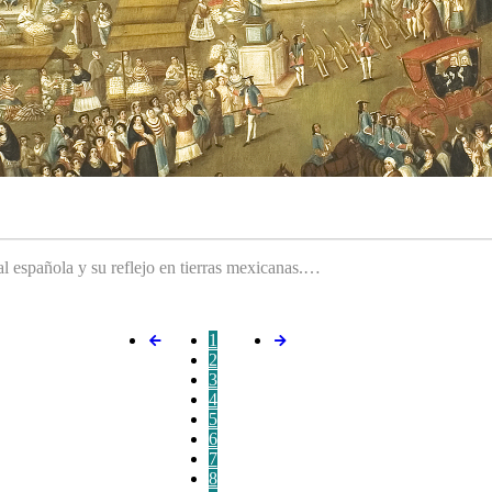
ral española y su reflejo en tierras mexicanas.…
1
2
3
4
5
6
7
8