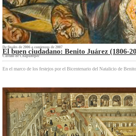
De finales de 2006 a comienzos de 2007
El buen ciudadano: Benito Juárez (1806-2
Castillo de Chapultepec
En el marco de los festejos por el Bicentenario del Natalicio de Beni