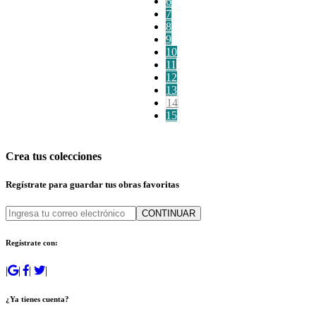
6
7
8
9
10
11
12
13
14
15
Crea tus colecciones
Regístrate para guardar tus obras favoritas
CONTINUAR
Regístrate con:
|
|
|
|
¿Ya tienes cuenta?