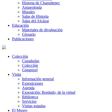
Historia de Chapultepec
Arqueología
Murales
Salas de Historia
Salas del Alcázar
Educación
Materiales de divulgación
Glosario
Publicaciones
Colección
Curadurías
Colección
Gigapixel
Visita
Información general
Exposiciones
Agenda
Exposición: Bordado, de la virtud
Biblioteca
Servicios
Visitas guiadas
El Museo