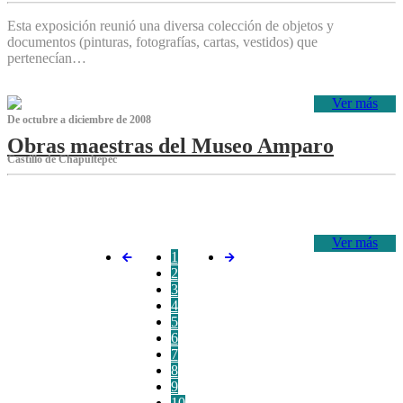
Esta exposición reunió una diversa colección de objetos y
documentos (pinturas, fotografías, cartas, vestidos) que
pertenecían…
Ver más
De octubre a diciembre de 2008
Obras maestras del Museo Amparo
Castillo de Chapultepec
‌
Ver más
1
2
3
4
5
6
7
8
9
10