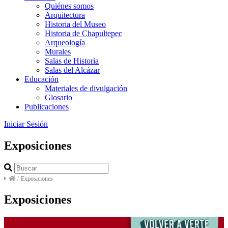
Quiénes somos
Arquitectura
Historia del Museo
Historia de Chapultepec
Arqueología
Murales
Salas de Historia
Salas del Alcázar
Educación
Materiales de divulgación
Glosario
Publicaciones
Iniciar Sesión
Exposiciones
/
Exposiciones
Exposiciones