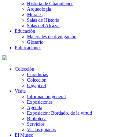
Historia de Chapultepec
Arqueología
Murales
Salas de Historia
Salas del Alcázar
Educación
Materiales de divulgación
Glosario
Publicaciones
Colección
Curadurías
Colección
Gigapixel
Visita
Información general
Exposiciones
Agenda
Exposición: Bordado, de la virtud
Biblioteca
Servicios
Visitas guiadas
El Museo