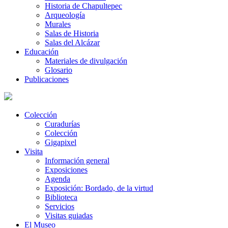
Historia de Chapultepec
Arqueología
Murales
Salas de Historia
Salas del Alcázar
Educación
Materiales de divulgación
Glosario
Publicaciones
Colección
Curadurías
Colección
Gigapixel
Visita
Información general
Exposiciones
Agenda
Exposición: Bordado, de la virtud
Biblioteca
Servicios
Visitas guiadas
El Museo