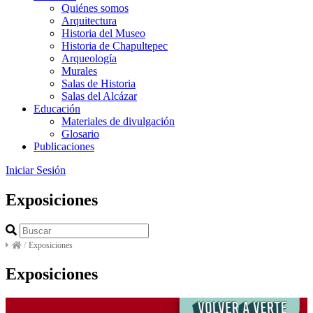
Quiénes somos
Arquitectura
Historia del Museo
Historia de Chapultepec
Arqueología
Murales
Salas de Historia
Salas del Alcázar
Educación
Materiales de divulgación
Glosario
Publicaciones
Iniciar Sesión
Exposiciones
/
Exposiciones
Exposiciones