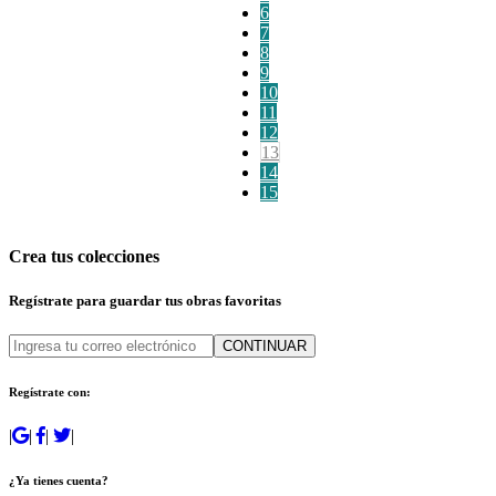
6
7
8
9
10
11
12
13
14
15
Crea tus colecciones
Regístrate para guardar tus obras favoritas
CONTINUAR
Regístrate con:
|
|
|
|
¿Ya tienes cuenta?