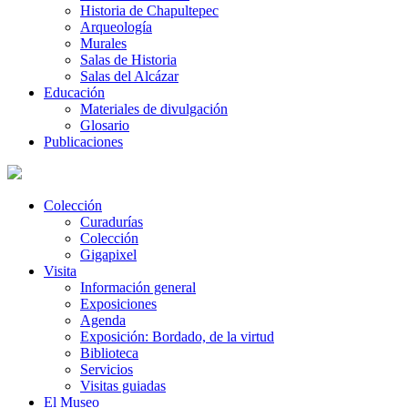
Historia de Chapultepec
Arqueología
Murales
Salas de Historia
Salas del Alcázar
Educación
Materiales de divulgación
Glosario
Publicaciones
Colección
Curadurías
Colección
Gigapixel
Visita
Información general
Exposiciones
Agenda
Exposición: Bordado, de la virtud
Biblioteca
Servicios
Visitas guiadas
El Museo