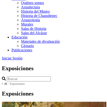
Quiénes somos
Arquitectura
Historia del Museo
Historia de Chapultepec
Arqueología
Murales
Salas de Historia
Salas del Alcázar
Educación
Materiales de divulgación
Glosario
Publicaciones
Iniciar Sesión
Exposiciones
/
Exposiciones
Exposiciones