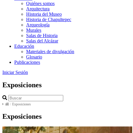
Quiénes somos
Arquitectura
Historia del Museo
Historia de Chapultepec
Arqueología
Murales
Salas de Historia
Salas del Alcázar
Educación
Materiales de divulgación
Glosario
Publicaciones
Iniciar Sesión
Exposiciones
/
Exposiciones
Exposiciones