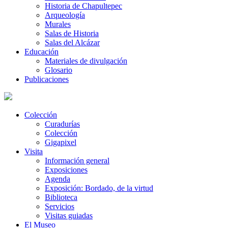
Historia de Chapultepec
Arqueología
Murales
Salas de Historia
Salas del Alcázar
Educación
Materiales de divulgación
Glosario
Publicaciones
Colección
Curadurías
Colección
Gigapixel
Visita
Información general
Exposiciones
Agenda
Exposición: Bordado, de la virtud
Biblioteca
Servicios
Visitas guiadas
El Museo