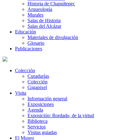
Historia de Chapultepec
Arqueología
Murales
Salas de Historia
Salas del Alcázar
Educación
Materiales de divulgación
Glosario
Publicaciones
Colección
Curadurías
Colección
Gigapixel
Visita
Información general
Exposiciones
Agenda
Exposición: Bordado, de la virtud
Biblioteca
Servicios
Visitas guiadas
El Museo