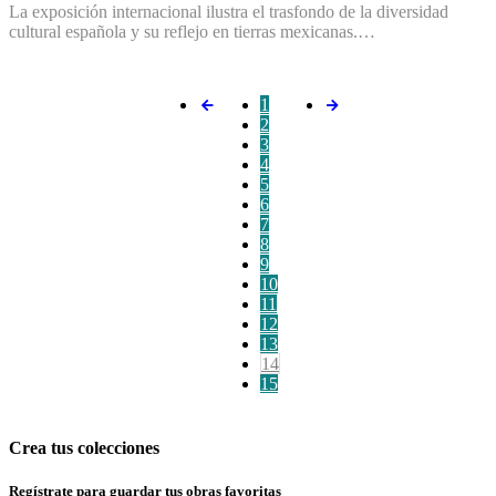
La exposición internacional ilustra el trasfondo de la diversidad
cultural española y su reflejo en tierras mexicanas.…
1
2
3
4
5
6
7
8
9
10
11
12
13
14
15
Crea tus colecciones
Regístrate para guardar tus obras favoritas