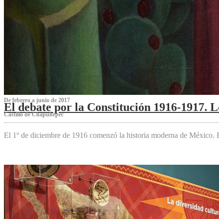
De febrero a junio de 2017
El debate por la Constitución 1916-1917. 
Castillo de Chapultepec
El 1º de diciembre de 1916 comenzó la historia moderna de México. Es