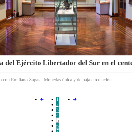
da del Ejército Libertador del Sur en el cen
do con Emiliano Zapata. Monedas única y de baja circulación…
1
2
3
4
5
6
7