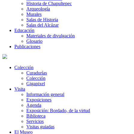
Historia de Chapultepec
Arqueología
Murales
Salas de Historia
Salas del Alcázar
Educación
Materiales de divulgación
Glosario
Publicaciones
Colección
Curadurías
Colección
Gigapixel
Visita
Información general
Exposiciones
Agenda
Exposición: Bordado, de la virtud
Biblioteca
Servicios
Visitas guiadas
El Museo