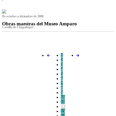
De octubre a diciembre de 2008
Obras maestras del Museo Amparo
Castillo de Chapultepec
‌
1
2
3
4
5
6
7
8
9
10
11
12
13
14