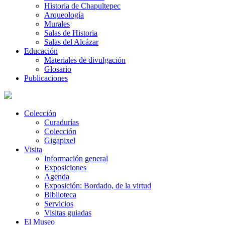
Historia de Chapultepec
Arqueología
Murales
Salas de Historia
Salas del Alcázar
Educación
Materiales de divulgación
Glosario
Publicaciones
Colección
Curadurías
Colección
Gigapixel
Visita
Información general
Exposiciones
Agenda
Exposición: Bordado, de la virtud
Biblioteca
Servicios
Visitas guiadas
El Museo