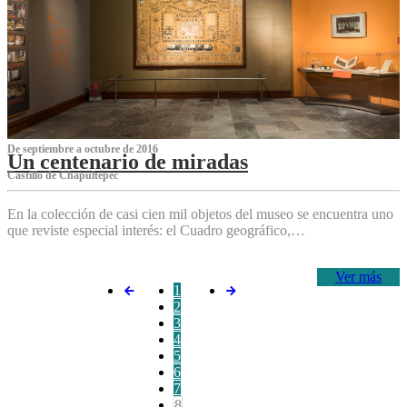
De septiembre a octubre de 2016
Un centenario de miradas
Castillo de Chapultepec
En la colección de casi cien mil objetos del museo se encuentra uno
que reviste especial interés: el Cuadro geográfico,…
Ver más
1
2
3
4
5
6
7
8