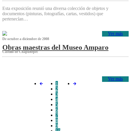
Esta exposición reunió una diversa colección de objetos y
documentos (pinturas, fotografías, cartas, vestidos) que
pertenecían…
Ver más
De octubre a diciembre de 2008
Obras maestras del Museo Amparo
Castillo de Chapultepec
‌
Ver más
1
2
3
4
5
6
7
8
9
10