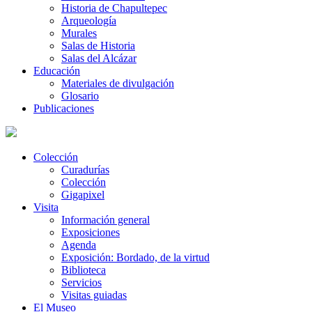
Historia de Chapultepec
Arqueología
Murales
Salas de Historia
Salas del Alcázar
Educación
Materiales de divulgación
Glosario
Publicaciones
Colección
Curadurías
Colección
Gigapixel
Visita
Información general
Exposiciones
Agenda
Exposición: Bordado, de la virtud
Biblioteca
Servicios
Visitas guiadas
El Museo