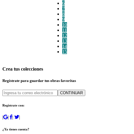
6
7
8
9
10
11
12
13
14
15
Crea tus colecciones
Regístrate para guardar tus obras favoritas
CONTINUAR
Regístrate con:
|
|
|
|
¿Ya tienes cuenta?