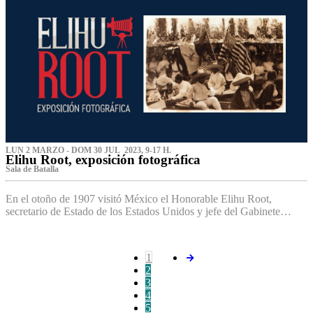
LUN 2 MARZO - DOM 30 JUL 2023, 9-17 H.
Elihu Root, exposición fotográfica
Sala de Batalla
En el otoño de 1907 visitó México el Honorable Elihu Root,
secretario de Estado de los Estados Unidos y jefe del Gabinete…
1
2
3
4
5