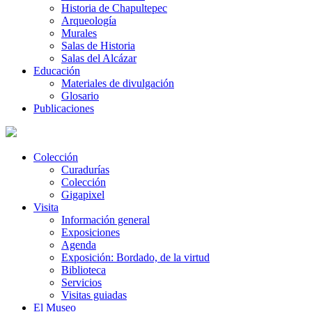
Historia de Chapultepec
Arqueología
Murales
Salas de Historia
Salas del Alcázar
Educación
Materiales de divulgación
Glosario
Publicaciones
Colección
Curadurías
Colección
Gigapixel
Visita
Información general
Exposiciones
Agenda
Exposición: Bordado, de la virtud
Biblioteca
Servicios
Visitas guiadas
El Museo