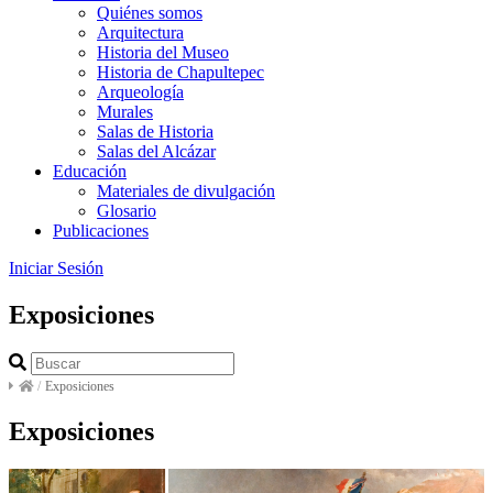
Quiénes somos
Arquitectura
Historia del Museo
Historia de Chapultepec
Arqueología
Murales
Salas de Historia
Salas del Alcázar
Educación
Materiales de divulgación
Glosario
Publicaciones
Iniciar Sesión
Exposiciones
/
Exposiciones
Exposiciones