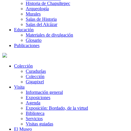
Historia de Chapultepec
Arqueología
Murales
Salas de Historia
Salas del Alcázar
Educación
Materiales de divulgación
Glosario
Publicaciones
Colección
Curadurías
Colección
Gigapixel
Visita
Información general
Exposiciones
Agenda
Exposición: Bordado, de la virtud
Biblioteca
Servicios
Visitas guiadas
El Museo