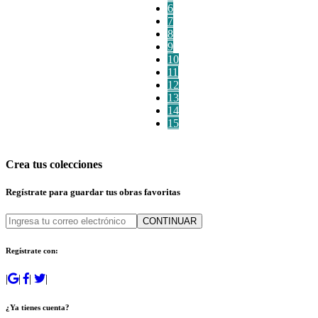
6
7
8
9
10
11
12
13
14
15
Crea tus colecciones
Regístrate para guardar tus obras favoritas
CONTINUAR
Regístrate con:
|
|
|
|
¿Ya tienes cuenta?