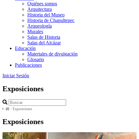
Quiénes somos
Arquitectura
Historia del Museo
Historia de Chapultepec
Arqueología
Murales
Salas de Historia
Salas del Alcázar
Educación
Materiales de divulgación
Glosario
Publicaciones
Iniciar Sesión
Exposiciones
/
Exposiciones
Exposiciones