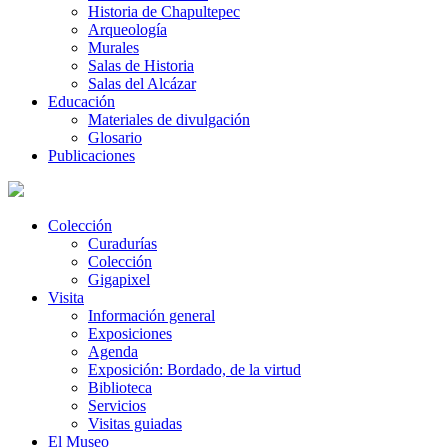
Historia de Chapultepec
Arqueología
Murales
Salas de Historia
Salas del Alcázar
Educación
Materiales de divulgación
Glosario
Publicaciones
Colección
Curadurías
Colección
Gigapixel
Visita
Información general
Exposiciones
Agenda
Exposición: Bordado, de la virtud
Biblioteca
Servicios
Visitas guiadas
El Museo