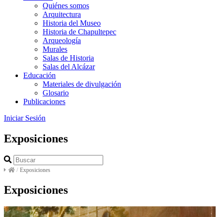
Quiénes somos
Arquitectura
Historia del Museo
Historia de Chapultepec
Arqueología
Murales
Salas de Historia
Salas del Alcázar
Educación
Materiales de divulgación
Glosario
Publicaciones
Iniciar Sesión
Exposiciones
/
Exposiciones
Exposiciones