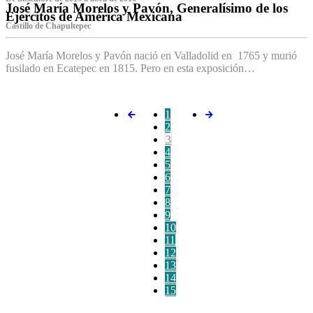
José María Morelos y Pavón, Generalísimo de los
Ejércitos de América Mexicana
C‌astillo de Chapultepec
José María Morelos y Pavón nació en Valladolid en 1765 y murió
fusilado en Ecatepec en 1815. Pero en esta exposición…
1
2
3
4
5
6
7
8
9
10
11
12
13
14
15