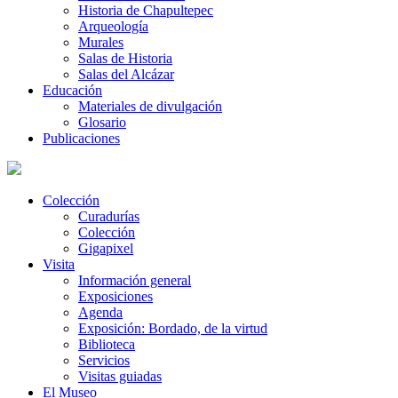
Historia de Chapultepec
Arqueología
Murales
Salas de Historia
Salas del Alcázar
Educación
Materiales de divulgación
Glosario
Publicaciones
Colección
Curadurías
Colección
Gigapixel
Visita
Información general
Exposiciones
Agenda
Exposición: Bordado, de la virtud
Biblioteca
Servicios
Visitas guiadas
El Museo