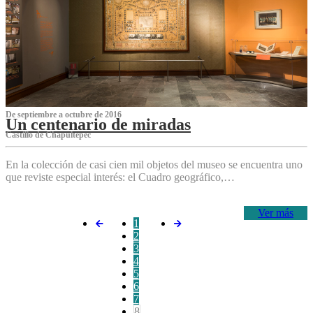
De septiembre a octubre de 2016
Un centenario de miradas
Castillo de Chapultepec
En la colección de casi cien mil objetos del museo se encuentra uno
que reviste especial interés: el Cuadro geográfico,…
Ver más
1
2
3
4
5
6
7
8