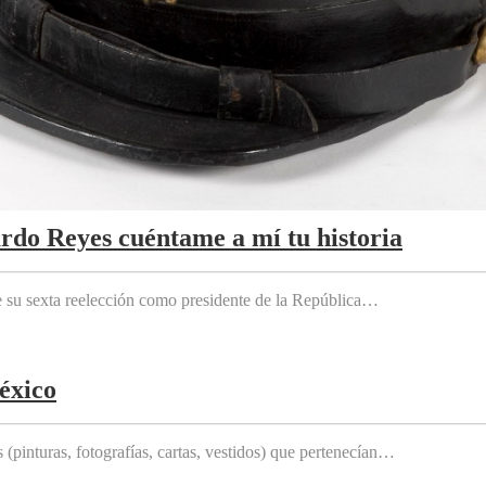
ardo Reyes cuéntame a mí tu historia
e su sexta reelección como presidente de la República…
éxico
(pinturas, fotografías, cartas, vestidos) que pertenecían…