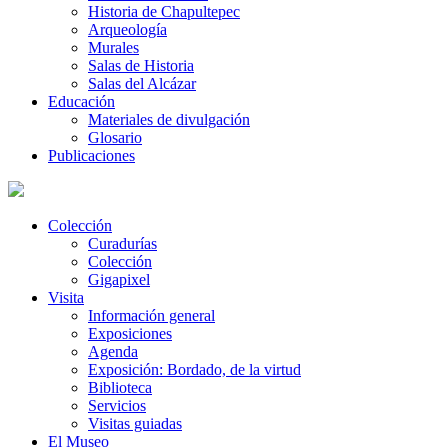
Historia de Chapultepec
Arqueología
Murales
Salas de Historia
Salas del Alcázar
Educación
Materiales de divulgación
Glosario
Publicaciones
Colección
Curadurías
Colección
Gigapixel
Visita
Información general
Exposiciones
Agenda
Exposición: Bordado, de la virtud
Biblioteca
Servicios
Visitas guiadas
El Museo