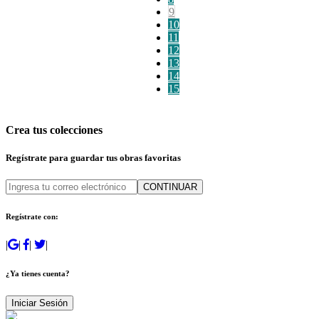
9
10
11
12
13
14
15
Crea tus colecciones
Regístrate para guardar tus obras favoritas
CONTINUAR
Regístrate con:
|
|
|
|
¿Ya tienes cuenta?
Iniciar Sesión