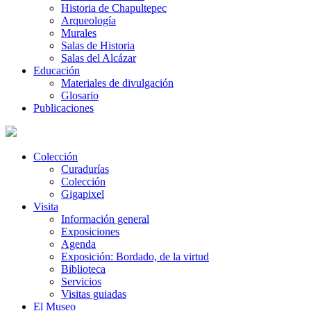
Historia de Chapultepec
Arqueología
Murales
Salas de Historia
Salas del Alcázar
Educación
Materiales de divulgación
Glosario
Publicaciones
Colección
Curadurías
Colección
Gigapixel
Visita
Información general
Exposiciones
Agenda
Exposición: Bordado, de la virtud
Biblioteca
Servicios
Visitas guiadas
El Museo