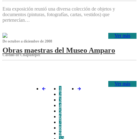
Esta exposición reunió una diversa colección de objetos y
documentos (pinturas, fotografías, cartas, vestidos) que
pertenecían…
Ver más
De octubre a diciembre de 2008
Obras maestras del Museo Amparo
Castillo de Chapultepec
‌
Ver más
1
2
3
4
5
6
7
8
9
10