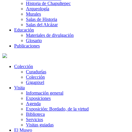
Historia de Chapultepec
Arqueología
Murales
Salas de Historia
Salas del Alcázar
Educación
Materiales de divulgación
Glosario
Publicaciones
Colección
Curadurías
Colección
Gigapixel
Visita
Información general
Exposiciones
Agenda
Exposición: Bordado, de la virtud
Biblioteca
Servicios
Visitas guiadas
El Museo