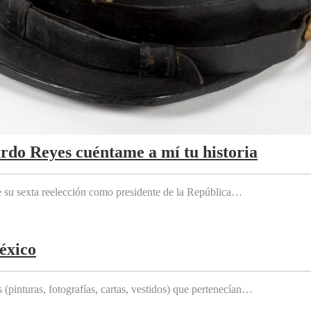
ardo Reyes cuéntame a mí tu historia
e su sexta reelección como presidente de la República…
éxico
(pinturas, fotografías, cartas, vestidos) que pertenecían…