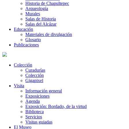
Historia de Chapultepec
Arqueología
Murales
Salas de Historia
Salas del Alcázar
Educación
Materiales de divulgación
Glosario
Publicaciones
Colección
Curadurías
Colección
Gigapixel
Visita
Información general
Exposiciones
Agenda
Exposición: Bordado, de la virtud
Biblioteca
Servicios
Visitas guiadas
El Museo