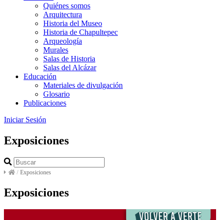
Quiénes somos
Arquitectura
Historia del Museo
Historia de Chapultepec
Arqueología
Murales
Salas de Historia
Salas del Alcázar
Educación
Materiales de divulgación
Glosario
Publicaciones
Iniciar Sesión
Exposiciones
/
Exposiciones
Exposiciones