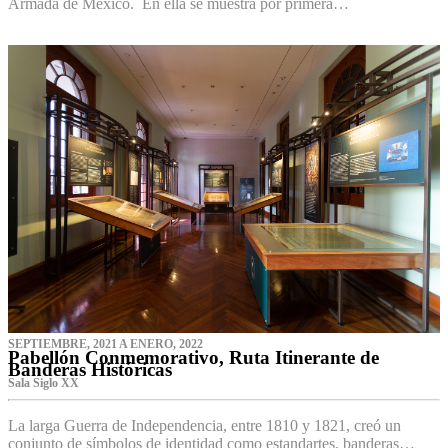
Armada de México. En ella se muestra por primera…
SEPTIEMBRE, 2021 A ENERO, 2022
Pabellón Conmemorativo, Ruta Itinerante de
Banderas Históricas
Sala Siglo XX
La larga Guerra de Independencia, entre 1810 y 1821, creó un
conjunto de símbolos de identidad como estandartes, banderas…