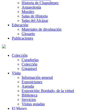
Historia de Chapultepec
Arqueología
Murales
Salas de Historia
Salas del Alcázar
Educación
Materiales de divulgación
Glosario
Publicaciones
Colección
Curadurías
Colección
Gigapixel
Visita
Información general
Exposiciones
Agenda
Exposición: Bordado, de la virtud
Biblioteca
Servicios
Visitas guiadas
El Museo