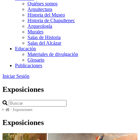
Quiénes somos
Arquitectura
Historia del Museo
Historia de Chapultepec
Arqueología
Murales
Salas de Historia
Salas del Alcázar
Educación
Materiales de divulgación
Glosario
Publicaciones
Iniciar Sesión
Exposiciones
/
Exposiciones
Exposiciones