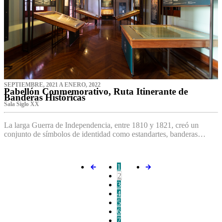
SEPTIEMBRE, 2021 A ENERO, 2022
Pabellón Conmemorativo, Ruta Itinerante de
Banderas Históricas
Sala Siglo XX
La larga Guerra de Independencia, entre 1810 y 1821, creó un
conjunto de símbolos de identidad como estandartes, banderas…
1
2
3
4
5
6
7