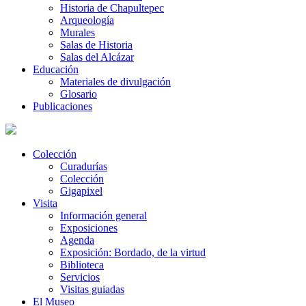
Historia de Chapultepec
Arqueología
Murales
Salas de Historia
Salas del Alcázar
Educación
Materiales de divulgación
Glosario
Publicaciones
Colección
Curadurías
Colección
Gigapixel
Visita
Información general
Exposiciones
Agenda
Exposición: Bordado, de la virtud
Biblioteca
Servicios
Visitas guiadas
El Museo