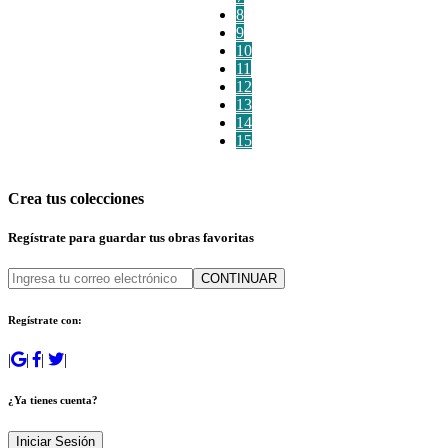
8
9
10
11
12
13
14
15
Crea tus colecciones
Regístrate para guardar tus obras favoritas
CONTINUAR
Regístrate con:
|
|
|
|
¿Ya tienes cuenta?
Iniciar Sesión