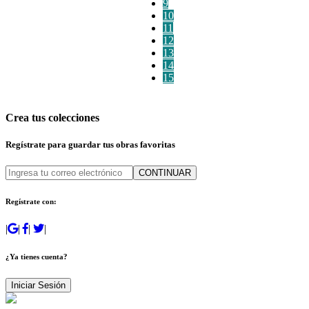
9
10
11
12
13
14
15
Crea tus colecciones
Regístrate para guardar tus obras favoritas
CONTINUAR
Regístrate con:
|
|
|
|
¿Ya tienes cuenta?
Iniciar Sesión