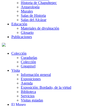
Historia de Chapultepec
Arqueología
Murales
Salas de Historia
Salas del Alcázar
Educación
Materiales de divulgación
Glosario
Publicaciones
Colección
Curadurías
Colección
Gigapixel
Visita
Información general
Exposiciones
Agenda
Exposición: Bordado, de la virtud
Biblioteca
Servicios
Visitas guiadas
El Museo