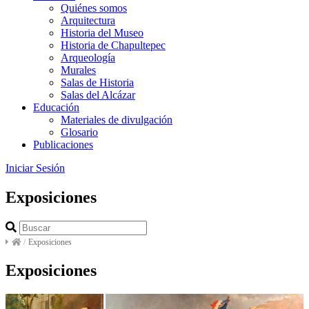
Quiénes somos
Arquitectura
Historia del Museo
Historia de Chapultepec
Arqueología
Murales
Salas de Historia
Salas del Alcázar
Educación
Materiales de divulgación
Glosario
Publicaciones
Iniciar Sesión
Exposiciones
/
Exposiciones
Exposiciones