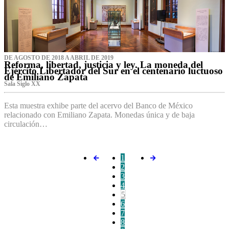
DE AGOSTO DE 2018 A ABRIL DE 2019
Reforma, libertad, justicia y ley. La moneda del
Ejército Libertador del Sur en el centenario luctuoso
de Emiliano Zapata
Sala Siglo XX
Esta muestra exhibe parte del acervo del Banco de México
relacionado con Emiliano Zapata. Monedas única y de baja
circulación…
1
2
3
4
5
6
7
8