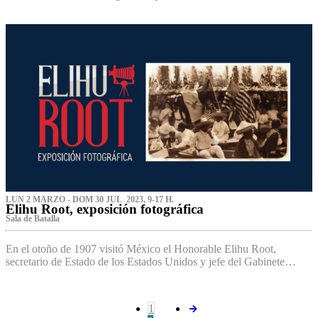
LUN 2 MARZO - DOM 30 JUL 2023, 9-17 H.
Elihu Root, exposición fotográfica
Sala de Batalla
En el otoño de 1907 visitó México el Honorable Elihu Root,
secretario de Estado de los Estados Unidos y jefe del Gabinete…
1