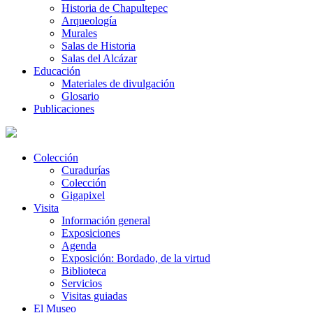
Historia de Chapultepec
Arqueología
Murales
Salas de Historia
Salas del Alcázar
Educación
Materiales de divulgación
Glosario
Publicaciones
Colección
Curadurías
Colección
Gigapixel
Visita
Información general
Exposiciones
Agenda
Exposición: Bordado, de la virtud
Biblioteca
Servicios
Visitas guiadas
El Museo