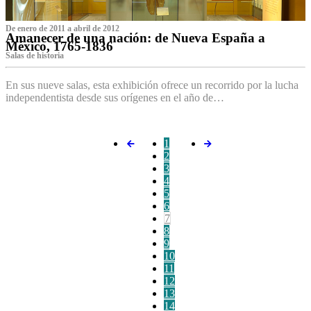
De enero de 2011 a abril de 2012
Amanecer de una nación: de Nueva España a
México, 1765-1836
Salas de historia
En sus nueve salas, esta exhibición ofrece un recorrido por la lucha
independentista desde sus orígenes en el año de…
1
2
3
4
5
6
7
8
9
10
11
12
13
14