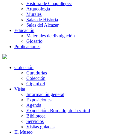
Historia de Chapultepec
Arqueología
Murales
Salas de Historia
Salas del Alcázar
Educación
Materiales de divulgación
Glosario
Publicaciones
Colección
Curadurías
Colección
Gigapixel
Visita
Información general
Exposiciones
Agenda
Exposición: Bordado, de la virtud
Biblioteca
Servicios
Visitas guiadas
El Museo