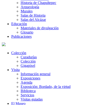
Historia de Chapultepec
Arqueología
Murales
Salas de Historia
Salas del Alcázar
Educación
Materiales de divulgación
Glosario
Publicaciones
Colección
Curadurías
Colección
Gigapixel
Visita
Información general
Exposiciones
Agenda
Exposición: Bordado, de la virtud
Biblioteca
Servicios
Visitas guiadas
El Museo