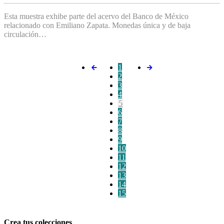
Esta muestra exhibe parte del acervo del Banco de México
relacionado con Emiliano Zapata. Monedas única y de baja
circulación…
1
2
3
4
5
6
7
8
9
10
11
12
13
14
15
Crea tus colecciones