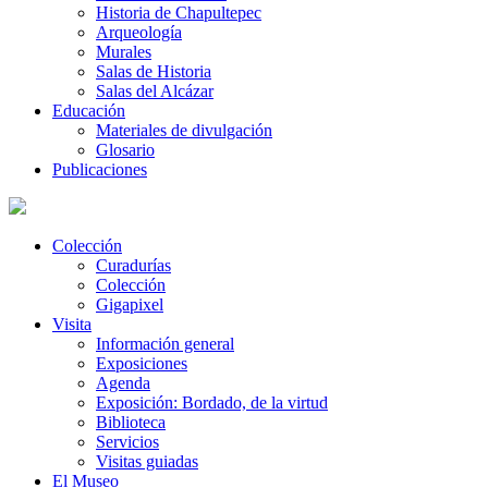
Historia de Chapultepec
Arqueología
Murales
Salas de Historia
Salas del Alcázar
Educación
Materiales de divulgación
Glosario
Publicaciones
Colección
Curadurías
Colección
Gigapixel
Visita
Información general
Exposiciones
Agenda
Exposición: Bordado, de la virtud
Biblioteca
Servicios
Visitas guiadas
El Museo