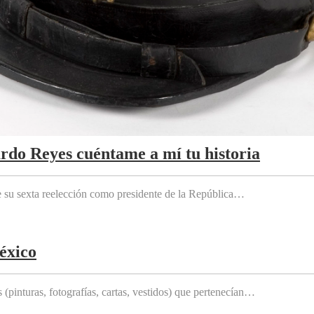
ardo Reyes cuéntame a mí tu historia
e su sexta reelección como presidente de la República…
éxico
(pinturas, fotografías, cartas, vestidos) que pertenecían…