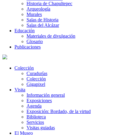
Historia de Chapultepec
Arqueología
Murales
Salas de Historia
Salas del Alcázar
Educación
Materiales de divulgación
Glosario
Publicaciones
Colección
Curadurías
Colección
Gigapixel
Visita
Información general
Exposiciones
Agenda
Exposición: Bordado, de la virtud
Biblioteca
Servicios
Visitas guiadas
El Museo