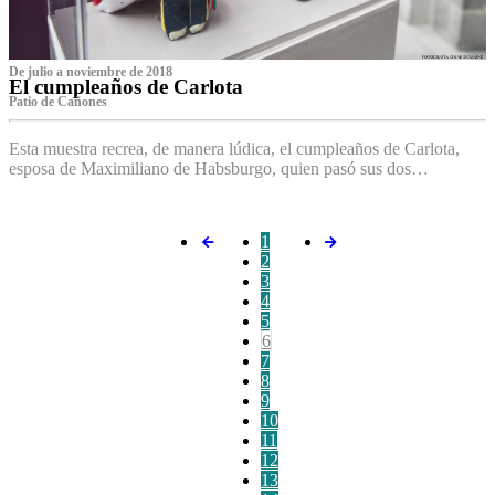
De julio a noviembre de 2018
El cumpleaños de Carlota
Patio de Cañones
Esta muestra recrea, de manera lúdica, el cumpleaños de Carlota,
esposa de Maximiliano de Habsburgo, quien pasó sus dos…
1
2
3
4
5
6
7
8
9
10
11
12
13