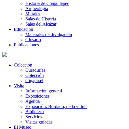
Historia de Chapultepec
Arqueología
Murales
Salas de Historia
Salas del Alcázar
Educación
Materiales de divulgación
Glosario
Publicaciones
Colección
Curadurías
Colección
Gigapixel
Visita
Información general
Exposiciones
Agenda
Exposición: Bordado, de la virtud
Biblioteca
Servicios
Visitas guiadas
El Museo