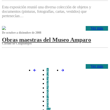
Esta exposición reunió una diversa colección de objetos y
documentos (pinturas, fotografías, cartas, vestidos) que
pertenecían…
Ver más
De octubre a diciembre de 2008
Obras maestras del Museo Amparo
Castillo de Chapultepec
‌
Ver más
1
2
3
4
5
6
7
8
9
10