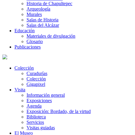
Historia de Chapultepec
Arqueología
Murales
Salas de Historia
Salas del Alcázar
Educación
Materiales de divulgación
Glosario
Publicaciones
Colección
Curadurías
Colección
Gigapixel
Visita
Información general
Exposiciones
Agenda
Exposición: Bordado, de la virtud
Biblioteca
Servicios
Visitas guiadas
El Museo