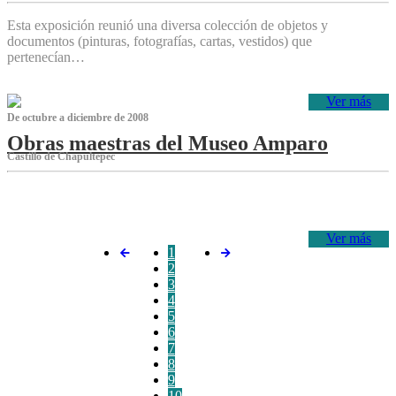
Esta exposición reunió una diversa colección de objetos y
documentos (pinturas, fotografías, cartas, vestidos) que
pertenecían…
Ver más
De octubre a diciembre de 2008
Obras maestras del Museo Amparo
Castillo de Chapultepec
‌
Ver más
1
2
3
4
5
6
7
8
9
10