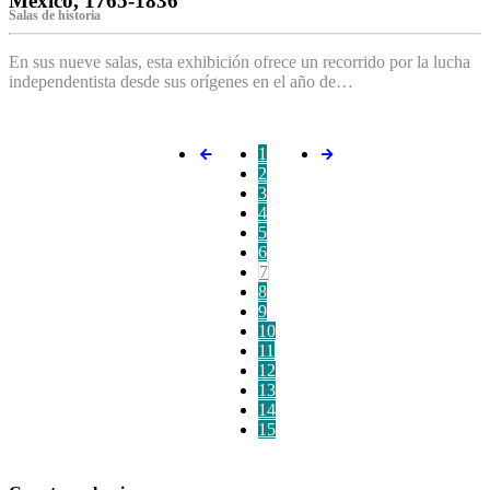
México, 1765-1836
Salas de historia
En sus nueve salas, esta exhibición ofrece un recorrido por la lucha
independentista desde sus orígenes en el año de…
1
2
3
4
5
6
7
8
9
10
11
12
13
14
15