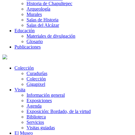
Historia de Chapultepec
Arqueología
Murales
Salas de Historia
Salas del Alcázar
Educación
Materiales de divulgación
Glosario
Publicaciones
Colección
Curadurías
Colección
Gigapixel
Visita
Información general
Exposiciones
Agenda
Exposición: Bordado, de la virtud
Biblioteca
Servicios
Visitas guiadas
El Museo