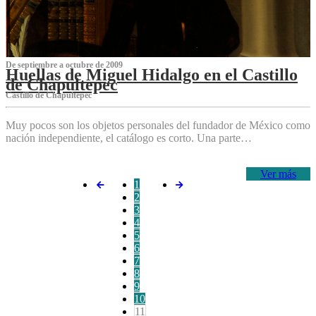
De septiembre a octubre de 2009
Huellas de Miguel Hidalgo en el Castillo
de Chapultepec
Castillo de Chapultepec
Muy pocos son los objetos personales del fundador de México como
nación independiente, el catálogo es corto. Una parte…
Ver más
1
2
3
4
5
6
7
8
9
10
11