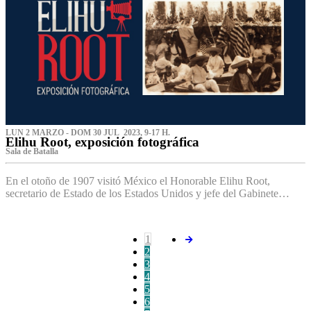
LUN 2 MARZO - DOM 30 JUL 2023, 9-17 H.
Elihu Root, exposición fotográfica
Sala de Batalla
En el otoño de 1907 visitó México el Honorable Elihu Root,
secretario de Estado de los Estados Unidos y jefe del Gabinete…
1
2
3
4
5
6