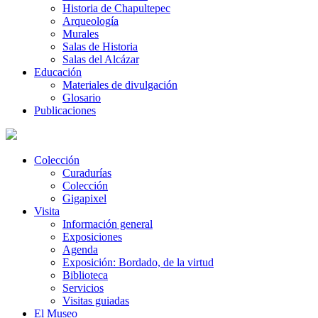
Historia de Chapultepec
Arqueología
Murales
Salas de Historia
Salas del Alcázar
Educación
Materiales de divulgación
Glosario
Publicaciones
Colección
Curadurías
Colección
Gigapixel
Visita
Información general
Exposiciones
Agenda
Exposición: Bordado, de la virtud
Biblioteca
Servicios
Visitas guiadas
El Museo