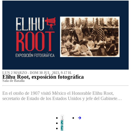
LUN 2 MARZO - DOM 30 JUL 2023, 9-17 H.
Elihu Root, exposición fotográfica
Sala de Batalla
En el otoño de 1907 visitó México el Honorable Elihu Root,
secretario de Estado de los Estados Unidos y jefe del Gabinete…
1
2
3