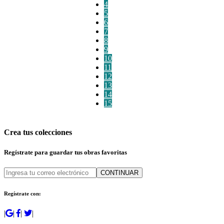
4
5
6
7
8
9
10
11
12
13
14
15
Crea tus colecciones
Regístrate para guardar tus obras favoritas
CONTINUAR
Regístrate con:
|
|
|
|