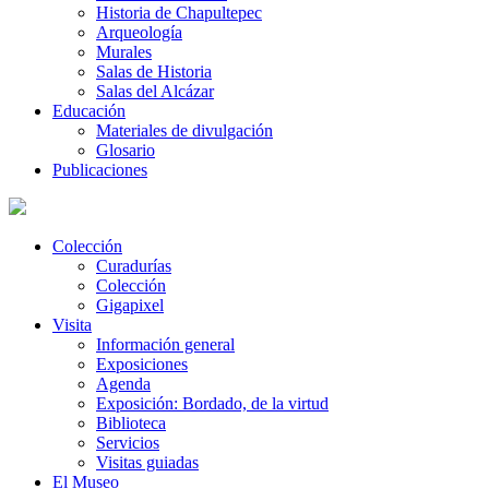
Historia de Chapultepec
Arqueología
Murales
Salas de Historia
Salas del Alcázar
Educación
Materiales de divulgación
Glosario
Publicaciones
Colección
Curadurías
Colección
Gigapixel
Visita
Información general
Exposiciones
Agenda
Exposición: Bordado, de la virtud
Biblioteca
Servicios
Visitas guiadas
El Museo