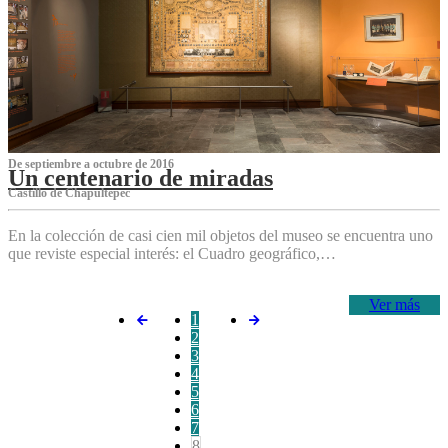
De septiembre a octubre de 2016
Un centenario de miradas
Castillo de Chapultepec
En la colección de casi cien mil objetos del museo se encuentra uno
que reviste especial interés: el Cuadro geográfico,…
Ver más
1
2
3
4
5
6
7
8