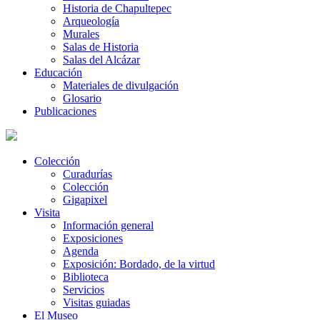
Historia de Chapultepec
Arqueología
Murales
Salas de Historia
Salas del Alcázar
Educación
Materiales de divulgación
Glosario
Publicaciones
Colección
Curadurías
Colección
Gigapixel
Visita
Información general
Exposiciones
Agenda
Exposición: Bordado, de la virtud
Biblioteca
Servicios
Visitas guiadas
El Museo