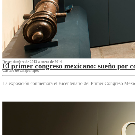
De septiembre de 2013 a enero de 2014
El primer congreso mexicano: sueño por co
Castillo de Chapultepec
La exposición conmemora el Bicentenario del Primer Congreso Mexi