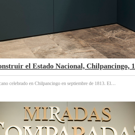
nstruir el Estado Nacional, Chilpancingo, 
cano celebrado en Chilpancingo en septiembre de 1813. El…