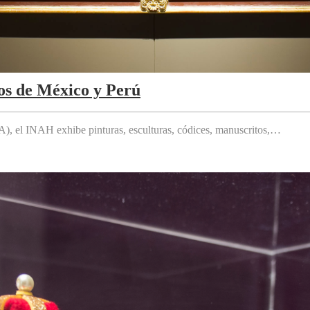
os de México y Perú
 el INAH exhibe pinturas, esculturas, códices, manuscritos,…