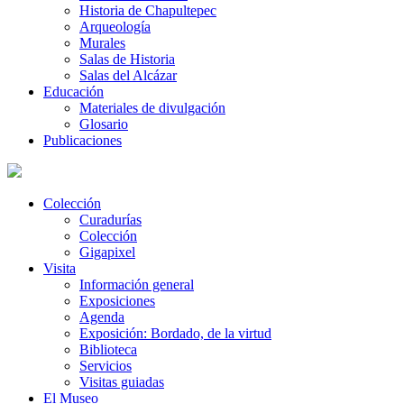
Historia de Chapultepec
Arqueología
Murales
Salas de Historia
Salas del Alcázar
Educación
Materiales de divulgación
Glosario
Publicaciones
Colección
Curadurías
Colección
Gigapixel
Visita
Información general
Exposiciones
Agenda
Exposición: Bordado, de la virtud
Biblioteca
Servicios
Visitas guiadas
El Museo