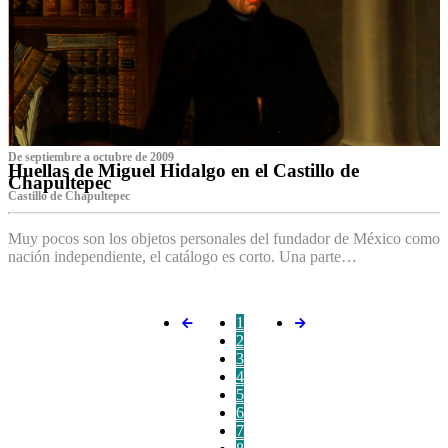
De septiembre a octubre de 2009
Huellas de Miguel Hidalgo en el Castillo de
Chapultepec
Castillo de Chapultepec
Muy pocos son los objetos personales del fundador de México como
nación independiente, el catálogo es corto. Una parte…
1
2
3
4
5
6
7