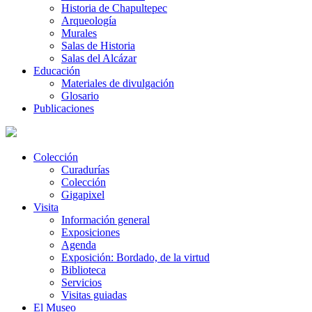
Historia de Chapultepec
Arqueología
Murales
Salas de Historia
Salas del Alcázar
Educación
Materiales de divulgación
Glosario
Publicaciones
Colección
Curadurías
Colección
Gigapixel
Visita
Información general
Exposiciones
Agenda
Exposición: Bordado, de la virtud
Biblioteca
Servicios
Visitas guiadas
El Museo