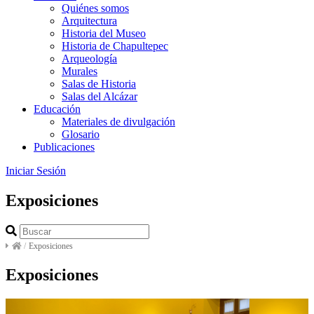
Quiénes somos
Arquitectura
Historia del Museo
Historia de Chapultepec
Arqueología
Murales
Salas de Historia
Salas del Alcázar
Educación
Materiales de divulgación
Glosario
Publicaciones
Iniciar Sesión
Exposiciones
/
Exposiciones
Exposiciones