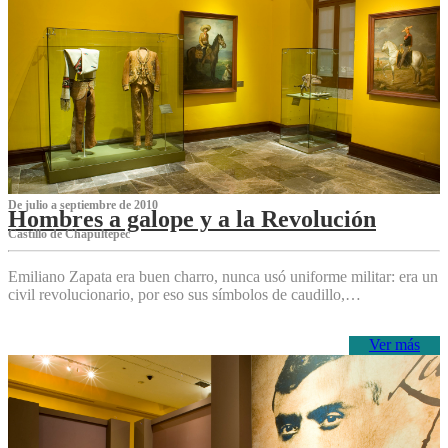
De julio a septiembre de 2010
Hombres a galope y a la Revolución
Castillo de Chapultepec
Emiliano Zapata era buen charro, nunca usó uniforme militar: era un
civil revolucionario, por eso sus símbolos de caudillo,…
Ver más