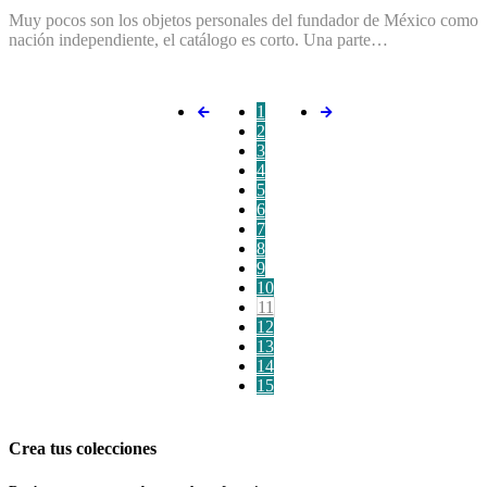
Muy pocos son los objetos personales del fundador de México como
nación independiente, el catálogo es corto. Una parte…
1
2
3
4
5
6
7
8
9
10
11
12
13
14
15
Crea tus colecciones