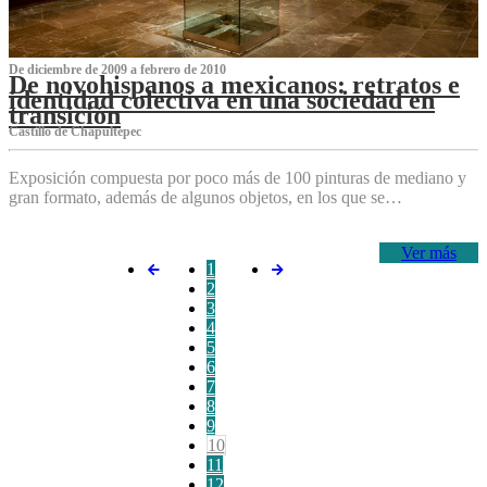
De diciembre de 2009 a febrero de 2010
De novohispanos a mexicanos: retratos e
identidad colectiva en una sociedad en
transición
Castillo de Chapultepec
Exposición compuesta por poco más de 100 pinturas de mediano y
gran formato, además de algunos objetos, en los que se…
Ver más
1
2
3
4
5
6
7
8
9
10
11
12