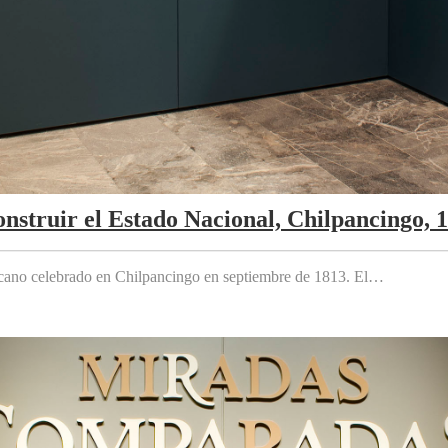
nstruir el Estado Nacional, Chilpancingo, 
cano celebrado en Chilpancingo en septiembre de 1813. El…