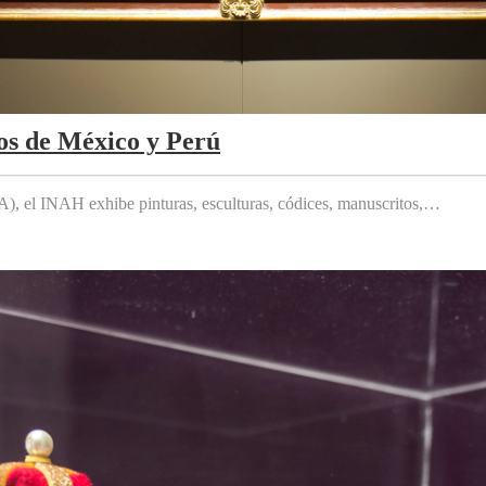
os de México y Perú
 el INAH exhibe pinturas, esculturas, códices, manuscritos,…