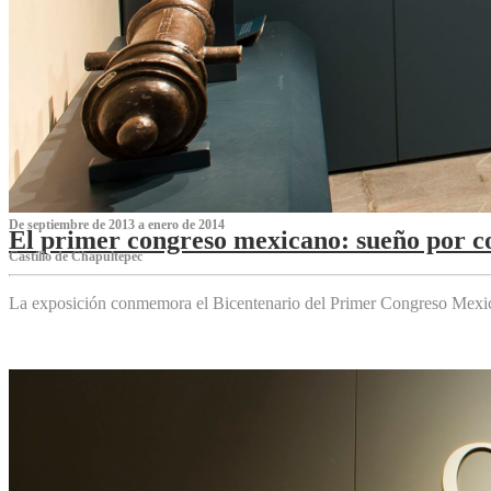
De septiembre de 2013 a enero de 2014
El primer congreso mexicano: sueño por co
Castillo de Chapultepec
La exposición conmemora el Bicentenario del Primer Congreso Mexi