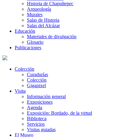
Historia de Chapultepec
Arqueología
Murales
Salas de Historia
Salas del Alcázar
Educación
Materiales de divulgación
Glosario
Publicaciones
Colección
Curadurías
Colección
Gigapixel
Visita
Información general
Exposiciones
Agenda
Exposición: Bordado, de la virtud
Biblioteca
Servicios
Visitas guiadas
El Museo