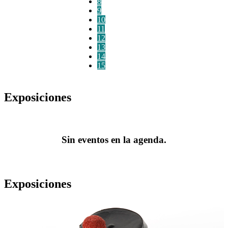
8
9
10
11
12
13
14
15
Exposiciones
Sin eventos en la agenda.
Exposiciones