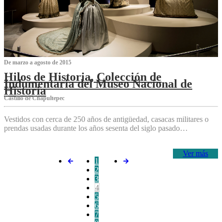
De marzo a agosto de 2015
Hilos de Historia, Colección de
Indumentaria del Museo Nacional de
Historia
Castillo de Chapultepec
Vestidos con cerca de 250 años de antigüedad, casacas militares o
prendas usadas durante los años sesenta del siglo pasado…
Ver más
1
2
3
4
5
6
7