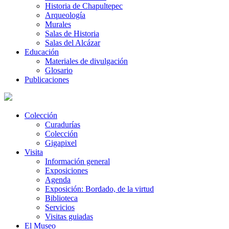
Historia de Chapultepec
Arqueología
Murales
Salas de Historia
Salas del Alcázar
Educación
Materiales de divulgación
Glosario
Publicaciones
Colección
Curadurías
Colección
Gigapixel
Visita
Información general
Exposiciones
Agenda
Exposición: Bordado, de la virtud
Biblioteca
Servicios
Visitas guiadas
El Museo