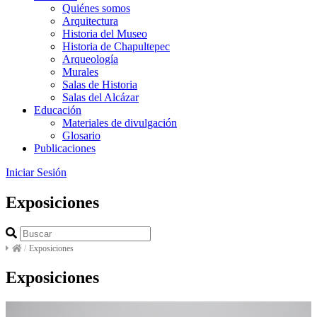
Quiénes somos
Arquitectura
Historia del Museo
Historia de Chapultepec
Arqueología
Murales
Salas de Historia
Salas del Alcázar
Educación
Materiales de divulgación
Glosario
Publicaciones
Iniciar Sesión
Exposiciones
/
Exposiciones
Exposiciones