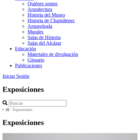
Quiénes somos
Arquitectura
Historia del Museo
Historia de Chapultepec
Arqueología
Murales
Salas de Historia
Salas del Alcázar
Educación
Materiales de divulgación
Glosario
Publicaciones
Iniciar Sesión
Exposiciones
/
Exposiciones
Exposiciones