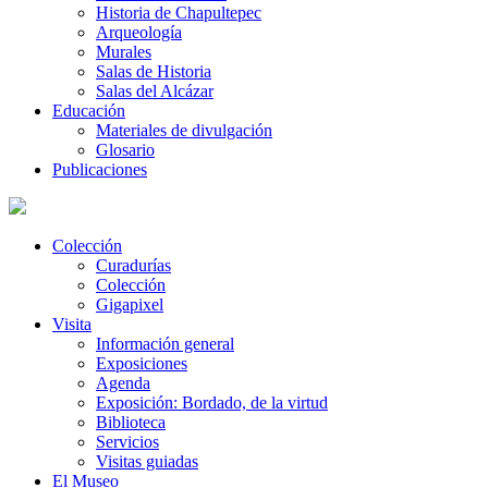
Historia de Chapultepec
Arqueología
Murales
Salas de Historia
Salas del Alcázar
Educación
Materiales de divulgación
Glosario
Publicaciones
Colección
Curadurías
Colección
Gigapixel
Visita
Información general
Exposiciones
Agenda
Exposición: Bordado, de la virtud
Biblioteca
Servicios
Visitas guiadas
El Museo