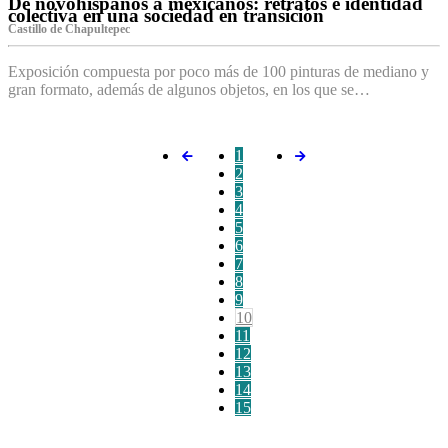
De novohispanos a mexicanos: retratos e identidad
colectiva en una sociedad en transición
Castillo de Chapultepec
Exposición compuesta por poco más de 100 pinturas de mediano y
gran formato, además de algunos objetos, en los que se…
1
2
3
4
5
6
7
8
9
10
11
12
13
14
15