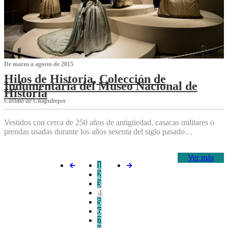
De marzo a agosto de 2015
Hilos de Historia, Colección de
Indumentaria del Museo Nacional de
Historia
Castillo de Chapultepec
Vestidos con cerca de 250 años de antigüedad, casacas militares o
prendas usadas durante los años sesenta del siglo pasado…
Ver más
1
2
3
4
5
6
7