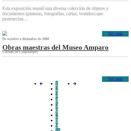
Esta exposición reunió una diversa colección de objetos y
documentos (pinturas, fotografías, cartas, vestidos) que
pertenecían…
Ver más
De octubre a diciembre de 2008
Obras maestras del Museo Amparo
Castillo de Chapultepec
‌
Ver más
1
2
3
4
5
6
7
8
9
10