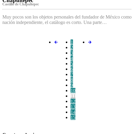
Chapultepec
Castillo de Chapultepec
Muy pocos son los objetos personales del fundador de México como
nación independiente, el catálogo es corto. Una parte…
1
2
3
4
5
6
7
8
9
10
11
12
13
14
15