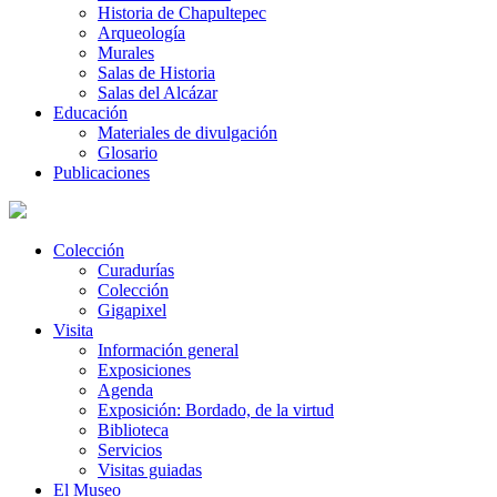
Historia de Chapultepec
Arqueología
Murales
Salas de Historia
Salas del Alcázar
Educación
Materiales de divulgación
Glosario
Publicaciones
Colección
Curadurías
Colección
Gigapixel
Visita
Información general
Exposiciones
Agenda
Exposición: Bordado, de la virtud
Biblioteca
Servicios
Visitas guiadas
El Museo