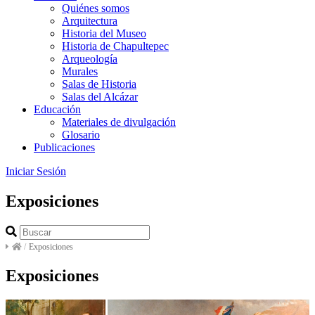
Quiénes somos
Arquitectura
Historia del Museo
Historia de Chapultepec
Arqueología
Murales
Salas de Historia
Salas del Alcázar
Educación
Materiales de divulgación
Glosario
Publicaciones
Iniciar Sesión
Exposiciones
/
Exposiciones
Exposiciones