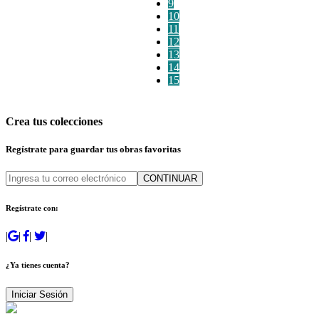
9
10
11
12
13
14
15
Crea tus colecciones
Regístrate para guardar tus obras favoritas
CONTINUAR
Regístrate con:
|
|
|
|
¿Ya tienes cuenta?
Iniciar Sesión