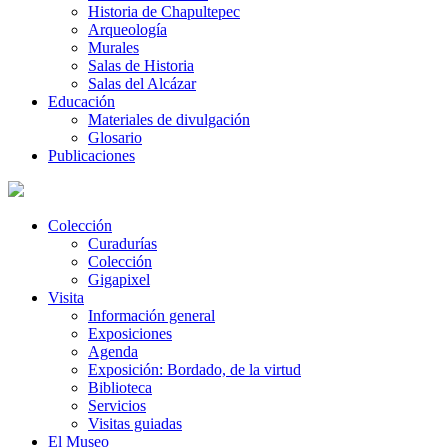
Historia de Chapultepec
Arqueología
Murales
Salas de Historia
Salas del Alcázar
Educación
Materiales de divulgación
Glosario
Publicaciones
Colección
Curadurías
Colección
Gigapixel
Visita
Información general
Exposiciones
Agenda
Exposición: Bordado, de la virtud
Biblioteca
Servicios
Visitas guiadas
El Museo