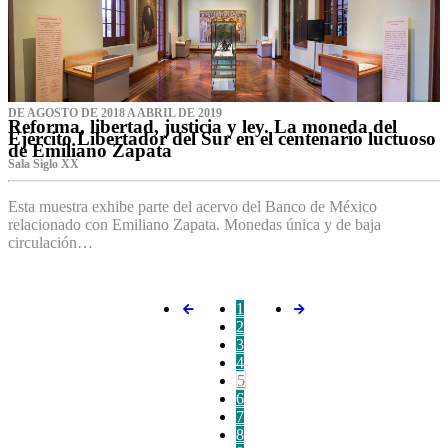
DE AGOSTO DE 2018 A ABRIL DE 2019
Reforma, libertad, justicia y ley. La moneda del
Ejército Libertador del Sur en el centenario luctuoso
de Emiliano Zapata
Sala Siglo XX
Esta muestra exhibe parte del acervo del Banco de México
relacionado con Emiliano Zapata. Monedas única y de baja
circulación…
1
2
3
4
5
6
7
8