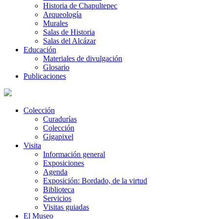
Historia de Chapultepec
Arqueología
Murales
Salas de Historia
Salas del Alcázar
Educación
Materiales de divulgación
Glosario
Publicaciones
Colección
Curadurías
Colección
Gigapixel
Visita
Información general
Exposiciones
Agenda
Exposición: Bordado, de la virtud
Biblioteca
Servicios
Visitas guiadas
El Museo