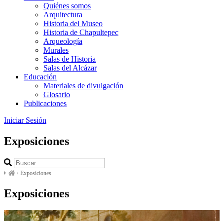
Quiénes somos
Arquitectura
Historia del Museo
Historia de Chapultepec
Arqueología
Murales
Salas de Historia
Salas del Alcázar
Educación
Materiales de divulgación
Glosario
Publicaciones
Iniciar Sesión
Exposiciones
/
Exposiciones
Exposiciones