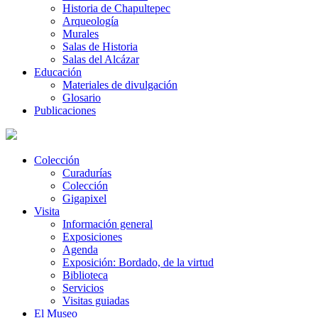
Historia de Chapultepec
Arqueología
Murales
Salas de Historia
Salas del Alcázar
Educación
Materiales de divulgación
Glosario
Publicaciones
Colección
Curadurías
Colección
Gigapixel
Visita
Información general
Exposiciones
Agenda
Exposición: Bordado, de la virtud
Biblioteca
Servicios
Visitas guiadas
El Museo