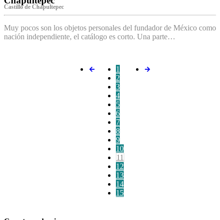
Chapultepec
Castillo de Chapultepec
Muy pocos son los objetos personales del fundador de México como
nación independiente, el catálogo es corto. Una parte…
1
2
3
4
5
6
7
8
9
10
11
12
13
14
15