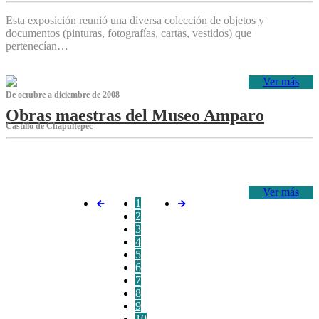
Esta exposición reunió una diversa colección de objetos y
documentos (pinturas, fotografías, cartas, vestidos) que
pertenecían…
Ver más
De octubre a diciembre de 2008
Obras maestras del Museo Amparo
Castillo de Chapultepec
‌
Ver más
1
2
3
4
5
6
7
8
9
10