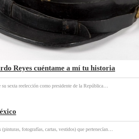
ardo Reyes cuéntame a mí tu historia
e su sexta reelección como presidente de la República…
éxico
(pinturas, fotografías, cartas, vestidos) que pertenecían…