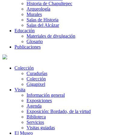
Historia de Chapultepec
Arqueología
Murales
Salas de Historia
Salas del Alcázar
Educación
Materiales de divulgación
Glosario
Publicaciones
Colección
Curadurías
Colección
Gigapixel
Visita
Información general
Exposiciones
Agenda
Exposición: Bordado, de la virtud
Biblioteca
Servicios
Visitas guiadas
El Museo