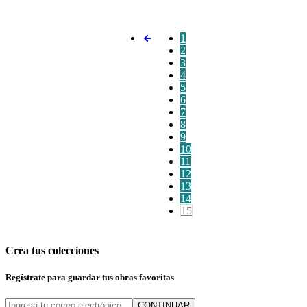
1
2
3
4
5
6
7
8
9
10
11
12
13
14
15
Crea tus colecciones
Regístrate para guardar tus obras favoritas
CONTINUAR