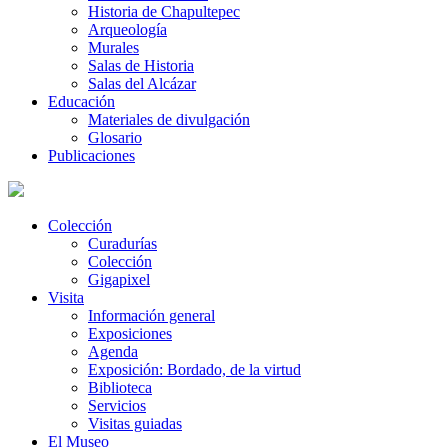
Historia de Chapultepec
Arqueología
Murales
Salas de Historia
Salas del Alcázar
Educación
Materiales de divulgación
Glosario
Publicaciones
Colección
Curadurías
Colección
Gigapixel
Visita
Información general
Exposiciones
Agenda
Exposición: Bordado, de la virtud
Biblioteca
Servicios
Visitas guiadas
El Museo