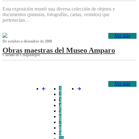
Esta exposición reunió una diversa colección de objetos y
documentos (pinturas, fotografías, cartas, vestidos) que
pertenecían…
Ver más
De octubre a diciembre de 2008
Obras maestras del Museo Amparo
Castillo de Chapultepec
‌
Ver más
1
2
3
4
5
6
7
8
9
10