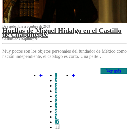
De septiembre a octubre de 2009
Huellas de Miguel Hidalgo en el Castillo
de Chapultepec
Castillo de Chapultepec
Muy pocos son los objetos personales del fundador de México como
nación independiente, el catálogo es corto. Una parte…
Ver más
1
2
3
4
5
6
7
8
9
10
11