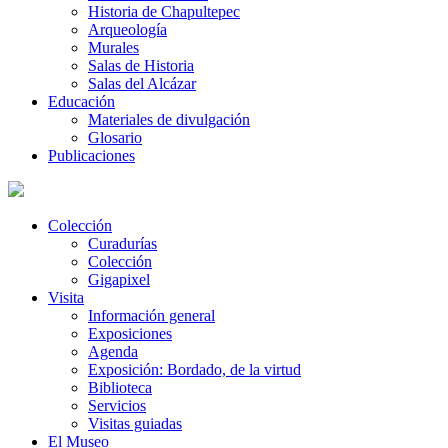
Historia de Chapultepec
Arqueología
Murales
Salas de Historia
Salas del Alcázar
Educación
Materiales de divulgación
Glosario
Publicaciones
Colección
Curadurías
Colección
Gigapixel
Visita
Información general
Exposiciones
Agenda
Exposición: Bordado, de la virtud
Biblioteca
Servicios
Visitas guiadas
El Museo