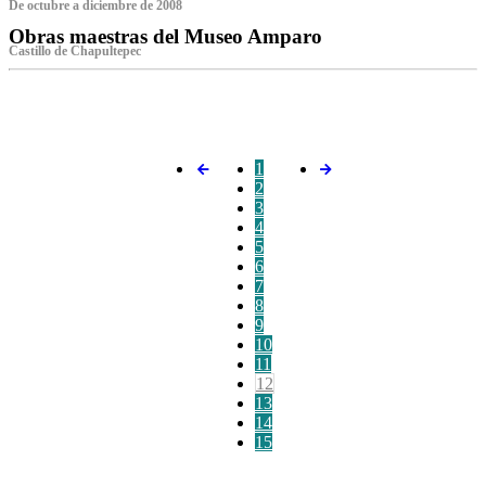
De octubre a diciembre de 2008
Obras maestras del Museo Amparo
Castillo de Chapultepec
‌
1
2
3
4
5
6
7
8
9
10
11
12
13
14
15